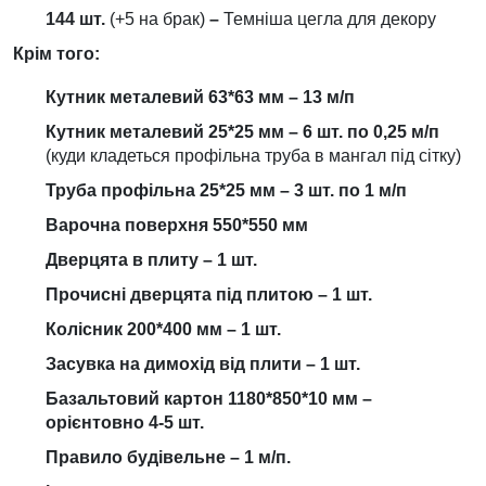
144 шт.
(+5 на брак)
–
Темніша цегла для декору
Крім того:
Кутник металевий 63*63 мм –
13
м/п
Кутник металевий 25*25 мм – 6 шт. по 0,25 м/п
(куди кладеться профільна труба в мангал під сітку)
Труба профільна 25*25 мм – 3 шт. по 1 м/п
Варочна поверхня 5
50
*
550
мм
Дверцята в плиту – 1 шт.
Прочисні дверцята під плитою – 1 шт.
Колісник 200*400 мм – 1 шт.
Засувка на димохід від плити – 1 шт.
Базальтовий картон 1180*850*10 мм –
орієнтовно 4-5 шт.
Правило будівельне – 1 м/п.