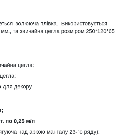
ться ізолююча плівка. Використовується
мм., та звичайна цегла розміром 250*120*65
ичайна цегла;
 цегла;
а для декору
п;
. по 0,25 м/п
ягуюча над аркою мангалу 23-го ряду);