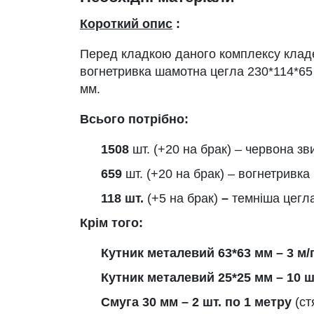
Короткий опис
:
Перед кладкою даного комплексу кладе
вогнетривка шамотна цегла 230*114*65 
мм.
Всього потрібно:
1508
шт. (+20 на брак) – червона зв
659
шт. (+20 на брак) – вогнетривка
118 шт.
(+5 на брак)
–
темніша цегл
Крім того:
Кутник металевий 63*63 мм – 3 м/
Кутник металевий 25*25 мм – 10 шт
Смуга 30 мм – 2 шт. по 1 метру
(ст