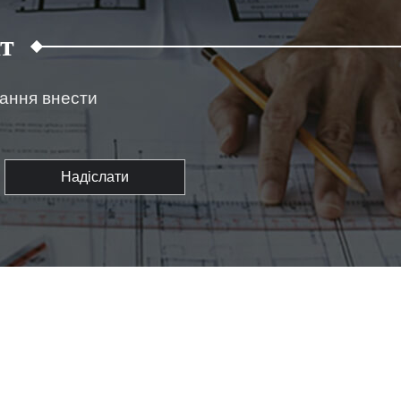
т
жання внести
Надіслати