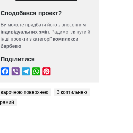
Сподобався проект?
Ви можете придбати його з внесенням
індивідуальних змін
. Радимо глянути й
інші проекти з категорії
комплекси
барбекю
.
Поділитися
 варочною поверхнею
З коптильнею
рямий
Facebook
Viber
Telegram
WhatsApp
Pinterest