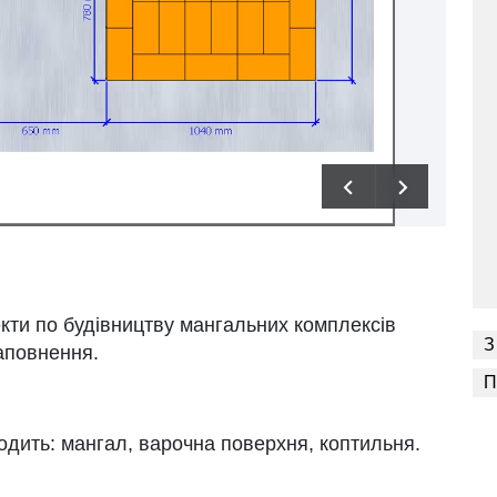
екти по будівництву мангальних комплексів
З
наповнення.
П
ходить: мангал, варочна поверхня, коптильня.