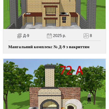
Facebook
Viber
Telegram
WhatsApp
Pinterest
Д-9
2025 р.
8
Мангальний комплекс № Д-9 з накриттям