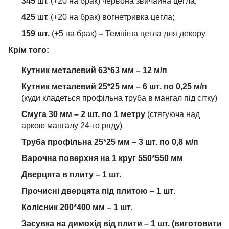
345
шт. (+20 на брак) червона звичайна цегла;
425
шт. (+20 на брак) вогнетривка цегла;
159 шт.
(+5 на брак)
–
Темніша цегла для декору
Крім того:
Кутник металевий 63*63 мм – 12 м/п
Кутник металевий 25*25 мм – 6 шт. по 0,25 м/п
(куди кладеться профільна труба в мангал під сітку)
Смуга 30 мм – 2 шт. по 1 метру
(стягуюча над
аркою мангалу 24-го ряду)
Труба профільна 25*25 мм – 3 шт. по 0,8 м/п
Варочна поверхня на 1 круг 550*550 мм
Дверцята в плиту – 1 шт.
Прочисні дверцята під плитою – 1 шт.
Колісник 200*400 мм – 1 шт.
Засувка на димохід від плити – 1 шт. (виготовити