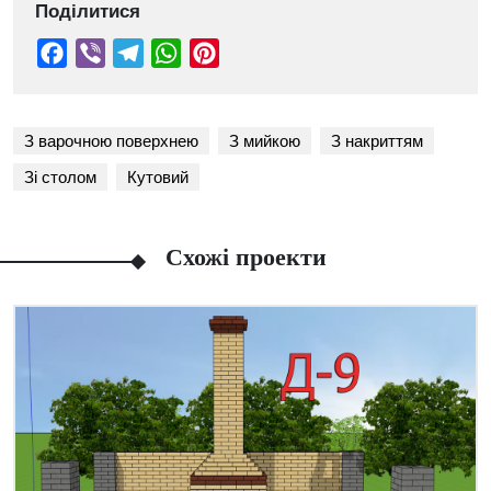
Поділитися
З варочною поверхнею
З мийкою
З накриттям
Зі столом
Кутовий
Схожі проекти