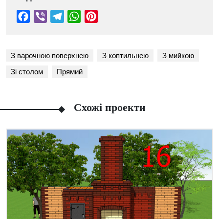
З варочною поверхнею
З коптильнею
З мийкою
Зі столом
Прямий
Схожі проекти
Facebook
Viber
Telegram
WhatsApp
Pinterest