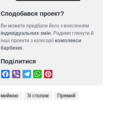
Сподобався проект?
Ви можете придбати його з внесенням
індивідуальних змін
. Радимо глянути й
інші проекти з категорії
комплекси
барбекю
.
Поділитися
 мийкою
Зі столом
Прямий
Facebook
Viber
Telegram
WhatsApp
Pinterest