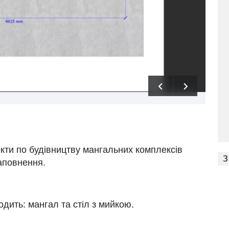
екти по будівництву мангальних комплексів
З
наповнення.
одить: мангал та стіл з мийкою.