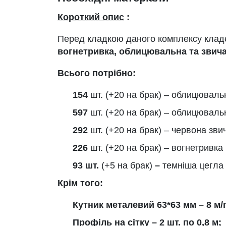
Короткий опис
:
Перед кладкою даного комплексу клад
вогнетривка, облицювальна та звича
Всього потрібно:
154
шт. (+20 на брак) – облицювальн
597
шт. (+20 на брак) – облицюваль
292
шт. (+20 на брак) – червона зви
226
шт. (+20 на брак) – вогнетривка
93 шт.
(+5 на брак)
–
темніша цегла
Крім того:
Кутник металевий 63*63 мм – 8 м/
Профіль на сітку – 2 шт. по 0,8 м;