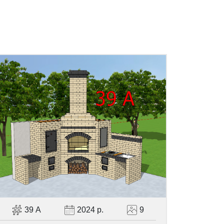
39 А
2024 р.
9