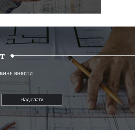
т
жання внести
Надіслати