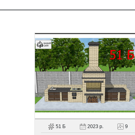
51 Б
2023 р.
9