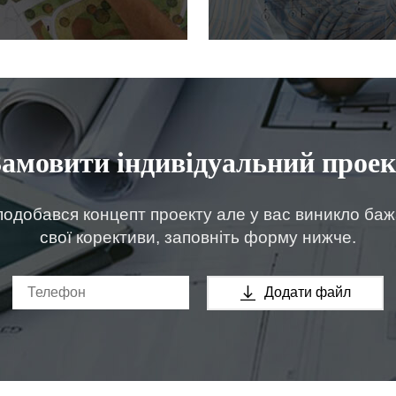
Замовити індивідуальний проек
одобався концепт проекту але у вас виникло ба
свої корективи, заповніть форму нижче.
Додати файл