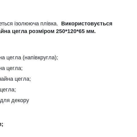
еться ізолююча плівка.
Використовується
йна цегла розміром 250*120*65 мм.
а цегла (напівкругла);
на цегла;
чайна цегла;
 цегла;
 для декору
п;