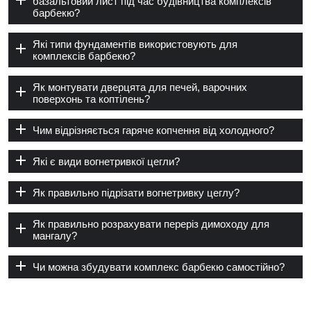
базальтовий лист під час будівництва комплексів
барбекю?
Які типи фундаментів використовують для
комплексів барбекю?
Як монтувати дверцята для печей, варочних
поверхонь та коптілень?
Чим відрізняється гаряче копчення від холодного?
Які є види вогнетривкої цегли?
Як правильно підрізати вогнетривку цеглу?
Як правильно розрахувати переріз димоходу для
мангалу?
Чи можна збудувати комплекс барбекю самостійно?