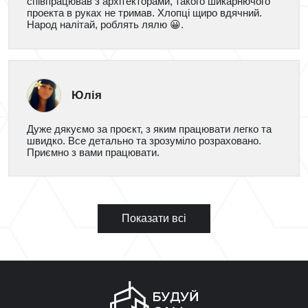
співпрацював з архітекторами, такого шикарнючого
проекта в руках не тримав. Хлопці щиро вдячний.
Народ налітай, роблять лялю 😀.
Юлія
Дуже дякуємо за проєкт, з яким працювати легко та
швидко. Все детально та зрозуміло розраховано.
Приємно з вами працювати.
Показати всі