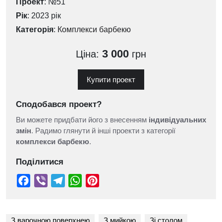
Проект
: №51
Рік
: 2023 рік
Категорія
:
Комплекси барбекю
3 000
Ціна:
грн
Купити проект
Сподобався проект?
Ви можете придбати його з внесенням
індивідуальних
змін
. Радимо глянути й інші проекти з категорії
комплекси барбекю
.
Поділитися
З варочною поверхнею
З мийкою
Зі столом