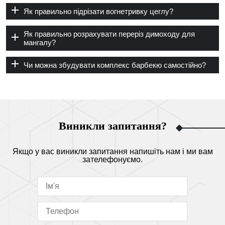
Як правильно підрізати вогнетривку цеглу?
Як правильно розрахувати переріз димоходу для
мангалу?
Чи можна збудувати комплекс барбекю самостійно?
Виникли запитання?
Якщо у вас виникли запитання напишіть нам і ми вам
зателефонуємо.