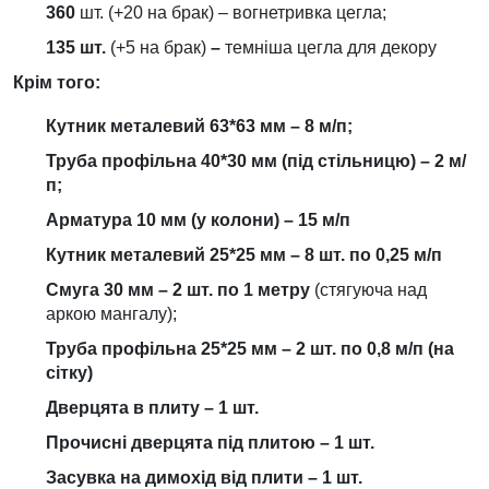
360
шт. (+20 на брак) – вогнетривка цегла;
135 шт.
(+5 на брак)
–
темніша цегла для декору
Крім того:
Кутник металевий 63*63 мм – 8 м/п;
Труба профільна 40*30 мм (під стільницю) – 2 м/
п;
Арматура 10 мм (у колони) – 15 м/п
Кутник металевий 25*25 мм – 8 шт. по 0,25 м/п
Смуга 30 мм – 2 шт. по 1 метру
(стягуюча над
аркою мангалу);
Труба профільна 25*25 мм – 2 шт. по 0,8 м/п
(на
сітку)
Дверцята в плиту – 1 шт.
Прочисні дверцята під плитою – 1 шт.
Засувка на димохід від плити – 1 шт.