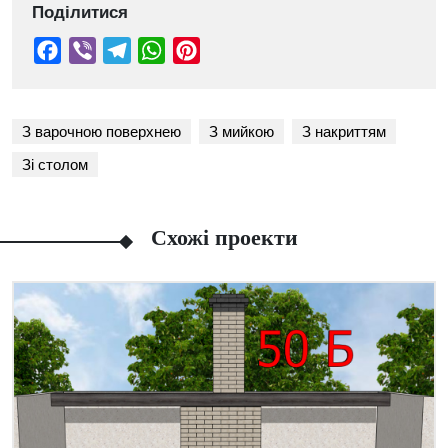
Поділитися
З варочною поверхнею
З мийкою
З накриттям
Зі столом
Схожі проекти
Facebook
Viber
Telegram
WhatsApp
Pinterest