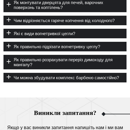
Як монтувати дверцята для печей, варочних
поверхонь та коптілень?
Чим відрізняється гаряче копчення від холодного?
Які є види вогнетривкої цегли?
Як правильно підрізати вогнетривку цеглу?
Як правильно розрахувати переріз димоходу для
мангалу?
Чи можна збудувати комплекс барбекю самостійно?
Виникли запитання?
Якщо у вас виникли запитання напишіть нам і ми вам