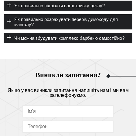
Як правильно підрізати вогнетривку цеглу?
Як правильно розрахувати переріз димоходу для
мангалу?
Чи можна збудувати комплекс барбекю самостійно?
Виникли запитання?
Якщо у вас виникли запитання напишіть нам і ми вам
зателефонуємо.