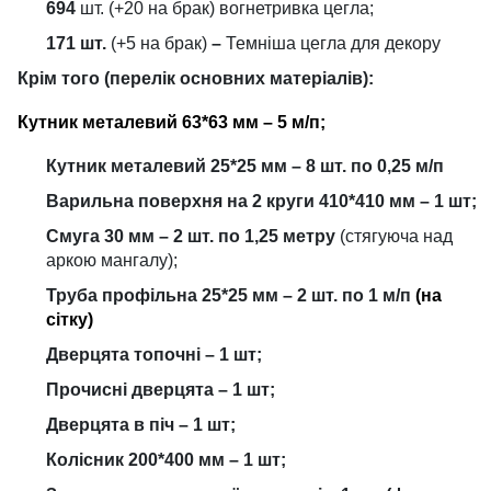
694
шт. (+20 на брак) вогнетривка цегла;
171 шт.
(+5 на брак)
–
Темніша цегла для декору
Крім того (перелік основних матеріалів):
Кутник металевий 63*63 мм – 5 м/п;
Кутник металевий 25*25 мм – 8 шт. по 0,25 м/п
Варильна поверхня на 2 круги 410*410 мм – 1 шт;
Смуга 30 мм – 2 шт. по 1,25 метру
(стягуюча над
аркою мангалу);
Труба профільна 25*25 мм – 2 шт. по 1 м/п
(на
сітку)
Дверцята топочні – 1 шт;
Прочисні дверцята – 1 шт;
Дверцята в піч – 1 шт;
Колісник 200*400 мм – 1 шт;