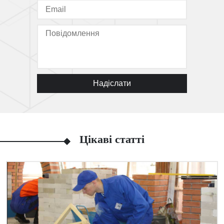
Надіслати
Цікаві статті