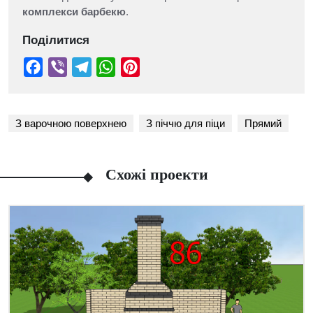
комплекси барбекю
.
Поділитися
З варочною поверхнею
З піччю для піци
Прямий
Схожі проекти