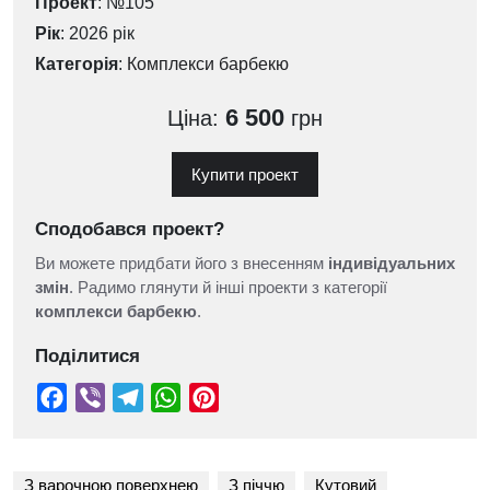
Проект
: №105
Рік
: 2026 рік
Категорія
:
Комплекси барбекю
6 500
Ціна:
грн
Купити проект
Сподобався проект?
Ви можете придбати його з внесенням
індивідуальних
змін
. Радимо глянути й інші проекти з категорії
комплекси барбекю
.
Поділитися
З варочною поверхнею
З піччю
Кутовий