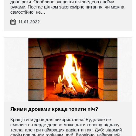
довгі роки. Особливо, якщо ця піч зведена своїми
руками. Постає цілком закономірне питання, чи можна
самостійно, не…
11.01.2022
Якими дровами краще топити піч?
Кращі типи дров для використання: Будь-яке не
смолисте тверде дерево може дати хорошу віддачу
тепла, але три найкращих варіанти такі: Дуб: відомий
своїм повільним горінням, дуб, ймовірно, найкращий