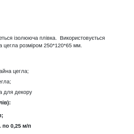
ться ізолююча плівка. Використовується
а цегла розміром 250*120*65 мм.
айна цегла;
егла;
а для декору
ів):
п;
 по 0,25 м/п