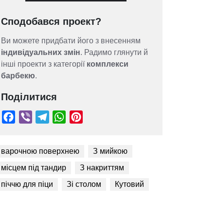
Сподобався проект?
Ви можете придбати його з внесенням
індивідуальних змін
. Радимо глянути й
інші проекти з категорії
комплекси
барбекю
.
Поділитися
 варочною поверхнею
З мийкою
 місцем під тандир
З накриттям
Facebook
Viber
Telegram
WhatsApp
Pinterest
 піччю для піци
Зі столом
Кутовий