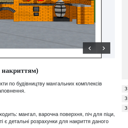
 накриттям)
екти по будівництву мангальних комплексів
З
наповнення.
З
З
ходить: мангал, варочна поверхня, піч для піци,
кті є детальні розрахунки для накриття даного