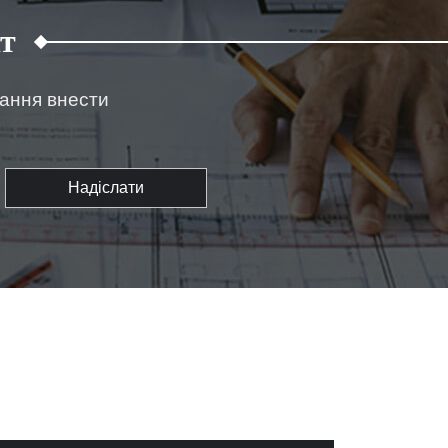
т
жання внести
Надіслати