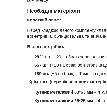
комплексу.
Необхідні матеріали
Короткий опис
:
Перед кладкою даного комплексу кладе
вогнетривка, облицювальна та звичайн
Всього потрібно:
2821
шт. (+20 на брак) червона звич
667
шт. (+20 на брак) вогнетривка ц
189 шт.
(+5 на брак)
–
Темніша цегл
Крім того (перелік основних матеріал
Кутник металевий 63*63 мм – 4 м/
Кутник металевий 25*25 мм – 4 шт.