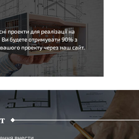
т
жання внести