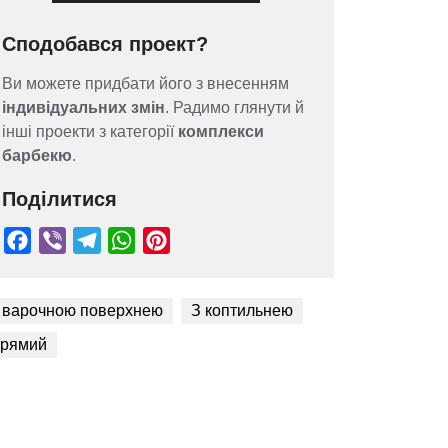
Сподобався проект?
Ви можете придбати його з внесенням
індивідуальних змін
. Радимо глянути й
інші проекти з категорії
комплекси
барбекю
.
Поділитися
 варочною поверхнею
З коптильнею
рямий
Facebook
Viber
Telegram
WhatsApp
Pinterest