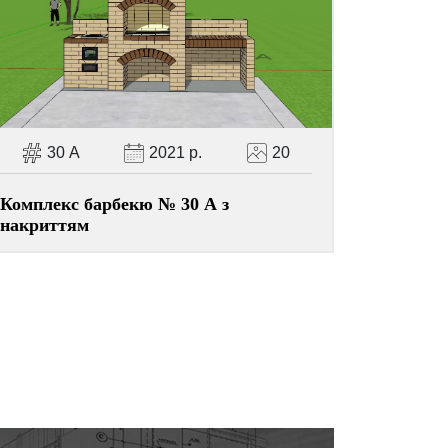
30 А
2021 р.
20
Комплекс барбекю № 30 А з
накриттям