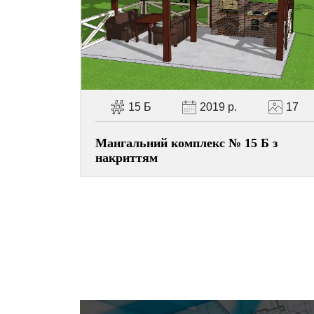
15 Б
2019 р.
17
Мангальний комплекс № 15 Б з
накриттям