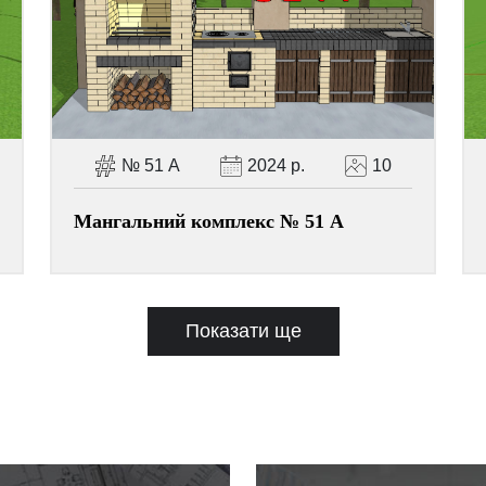
№ 51 А
2024 р.
10
Мангальний комплекс № 51 А
Показати ще