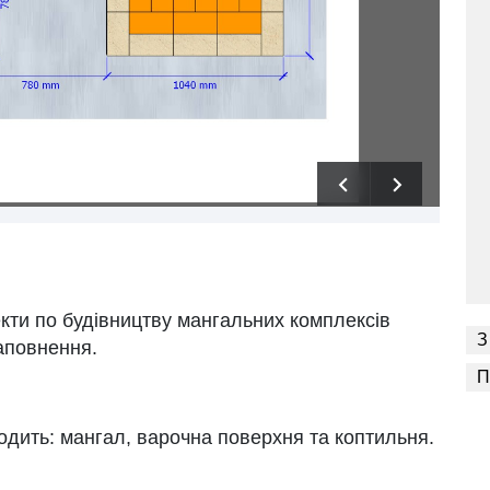
екти по будівництву мангальних комплексів
З
наповнення.
П
ходить: мангал, варочна поверхня та коптильня.