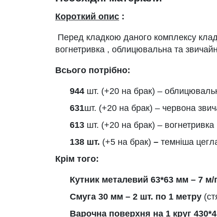
Короткий опис
:
Перед кладкою даного комплексу клад
вогнетривка , облицювальна та звичайн
Всього потрібно:
944
шт. (+20 на брак) – облицюваль
631
шт. (+20 на брак) – червона зви
613
шт. (+20 на брак) – вогнетривка
138 шт.
(+5 на брак)
–
темніша цегл
Крім того:
Кутник металевий 63*63 мм – 7 м/
Смуга 30 мм – 2 шт. по 1 метру
(ст
Варочна поверхня на 1 круг 430*4