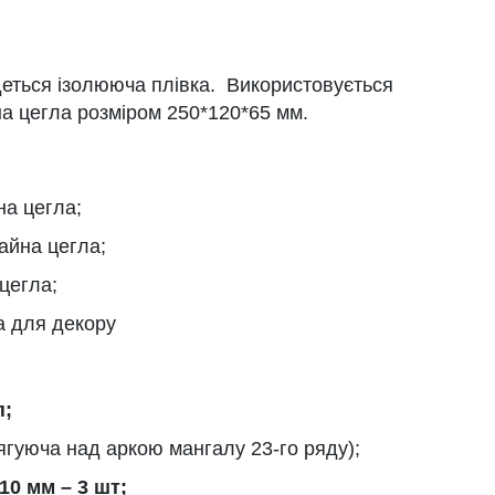
еться ізолююча плівка. Використовується
а цегла розміром 250*120*65 мм.
на цегла;
чайна цегла;
 цегла;
а для декору
п;
ягуюча над аркою мангалу 23-го ряду);
10 мм – 3 шт;