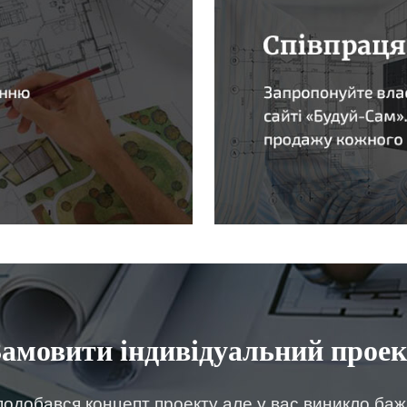
Замовити індивідуальний проек
одобався концепт проекту але у вас виникло ба