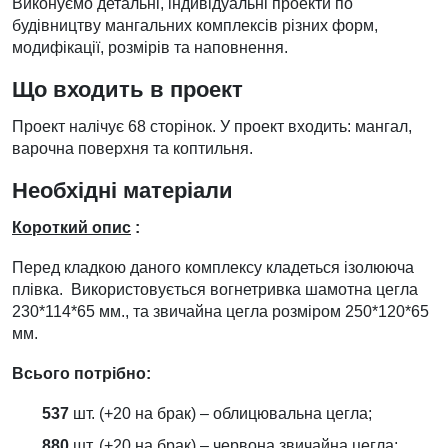
Виконуємо детальні, індивідуальні проекти по
будівництву мангальних комплексів різних форм,
модифікації, розмірів та наповнення.
Що входить в проект
Проект налічує 68 сторінок. У проект входить: мангал,
варочна поверхня та коптильня.
Необхідні матеріали
Короткий опис
:
Перед кладкою даного комплексу кладеться ізолююча
плівка. Використовується вогнетривка шамотна цегла
230*114*65 мм., та звичайна цегла розміром 250*120*65
мм.
Всього потрібно:
537
шт. (+20 на брак) – облицювальна цегла;
880
шт. (+20 на брак) – червона звичайна цегла;