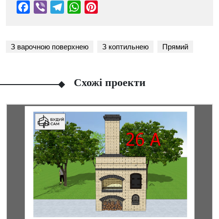
З варочною поверхнею
З коптильнею
Прямий
Схожі проекти
Facebook
Viber
Telegram
WhatsApp
Pinterest