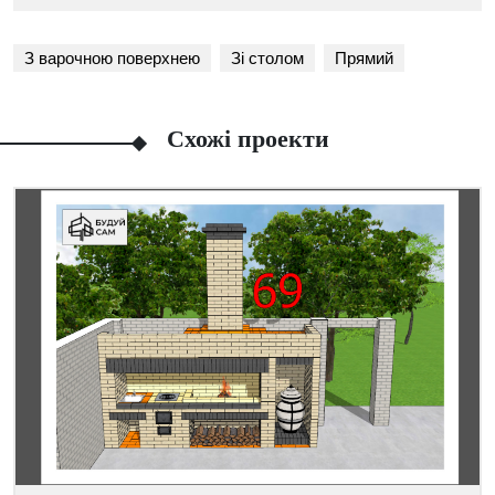
З варочною поверхнею
Зі столом
Прямий
Схожі проекти
Facebook
Viber
Telegram
WhatsApp
Pinterest