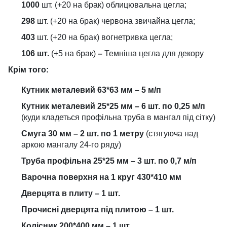
1000
шт. (+20 на брак) облицювальна цегла;
298
шт. (+20 на брак) червона звичайна цегла;
403
шт. (+20 на брак) вогнетривка цегла;
106 шт.
(+5 на брак)
–
Темніша цегла для декору
Крім того:
Кутник металевий 63*63 мм – 5 м/п
Кутник металевий 25*25 мм – 6 шт. по 0,25 м/п
(куди кладеться профільна труба в мангал під сітку)
Смуга 30 мм – 2 шт. по 1 метру
(стягуюча над
аркою мангалу 24-го ряду)
Труба профільна 25*25 мм – 3 шт. по 0,7 м/п
Варочна поверхня на 1 круг 430*410 мм
Дверцята в плиту – 1 шт.
Прочисні дверцята під плитою – 1 шт.
Колісник 200*400 мм – 1 шт.