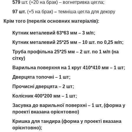
579
шт. (+20 на брак) – вогнетривка цегла;
97 шт.
(+5 на брак)
–
темніша цегла для декору
Крім того (перелік основних матеріалів):
Кутник металевий 63*63 мм – 3 м/п;
Кутник металевий 25*25 мм – 10 шт. по 0,25 м/п;
Труба профільна 25*25 мм – 2 шт. по 1 м/п
(на
сітку)
Варильна поверхня на 1 круг 410*410 мм – 1 шт;
Дверцята топочні – 1 шт;
Прочисні дверцята – 2 шт;
Колісник 400*200 мм – 1 шт;
Засувка до варильної поверхні – 1 шт, (форма у
проекті вказана орієнтовно)
Кришка для тандира (форма у проекті вказана
орієнтовно);