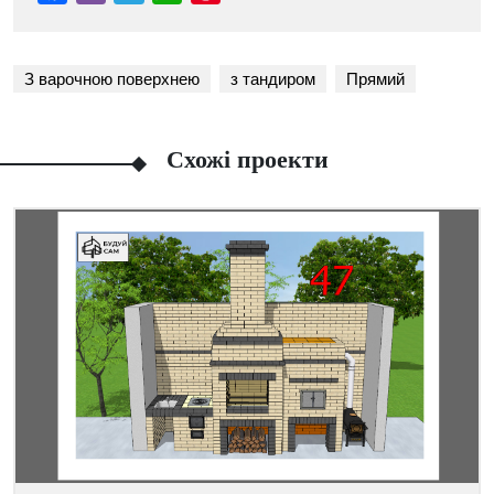
З варочною поверхнею
з тандиром
Прямий
Схожі проекти
Facebook
Viber
Telegram
WhatsApp
Pinterest