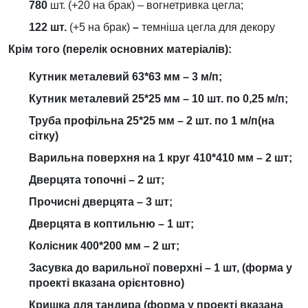
780
шт. (+20 на брак) – вогнетривка цегла;
122 шт.
(+5 на брак)
–
темніша цегла для декору
Крім того (перелік основних матеріалів):
Кутник металевий 63*63 мм – 3 м/п;
Кутник металевий 25*25 мм – 10 шт. по 0,25 м/п;
Труба профільна 25*25 мм – 2 шт. по 1 м/п
(на
сітку)
Варильна поверхня на 1 круг 410*410 мм – 2 шт;
Дверцята топочні – 2 шт;
Прочисні дверцята – 3 шт;
Дверцята в коптильню – 1 шт;
Колісник 400*200 мм – 2 шт;
Засувка до варильної поверхні – 1 шт, (форма у
проекті вказана орієнтовно)
Кришка для тандира (форма у проекті вказана