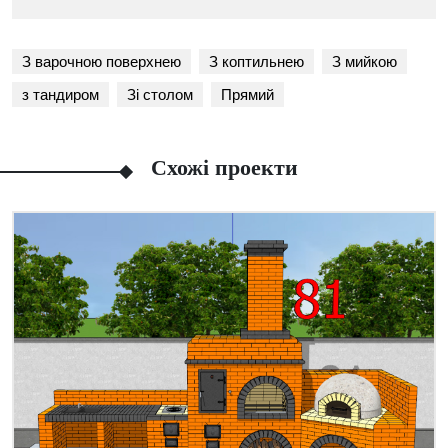
З варочною поверхнею
З коптильнею
З мийкою
з тандиром
Зі столом
Прямий
Схожі проекти
Facebook
Viber
Telegram
WhatsApp
Pinterest