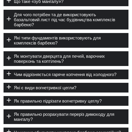
Що таке «зуб мангалу»?
Для чого потрібен та де використовують
базальтовий лист під час будівництва комплексів
барбекю?
Які типи фундаментів використовують для
комплексів барбекю?
Як монтувати дверцята для печей, варочних
поверхонь та коптілень?
Чим відрізняється гаряче копчення від холодного?
Які є види вогнетривкої цегли?
Як правильно підрізати вогнетривку цеглу?
Як правильно розрахувати переріз димоходу для
мангалу?