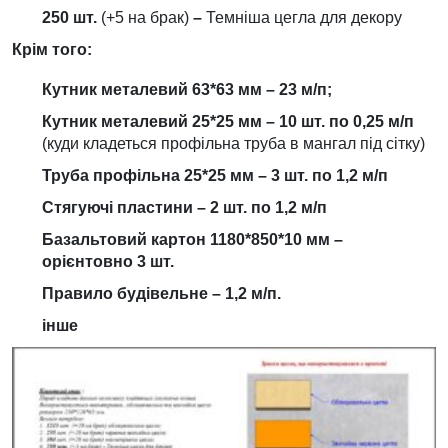
250 шт.
(+5 на брак)
–
Темніша цегла для декору
Крім того:
Кутник металевий 63*63 мм –
23
м/п;
Кутник металевий 25*25 мм – 10 шт. по 0,25 м/п
(куди кладеться профільна труба в мангал під сітку)
Труба профільна 25*25 мм – 3 шт. по 1,2 м/п
Стягуючі пластини – 2 шт. по 1,2 м/п
Базальтовий картон 1180*850*10 мм –
орієнтовно 3 шт.
Правило будівельне – 1,2 м/п.
інше