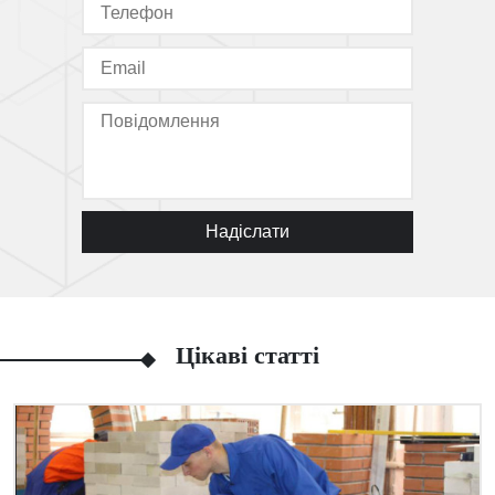
Надіслати
Цікаві статті