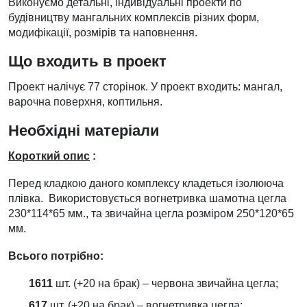
Виконуємо детальні, індивідуальні проекти по
будівництву мангальних комплексів різних форм,
модифікації, розмірів та наповнення.
Що входить в проект
Проект налічує 77 сторінок. У проект входить: мангал,
варочна поверхня, коптильня.
Необхідні матеріали
Короткий опис
:
Перед кладкою даного комплексу кладеться ізолююча
плівка. Використовується вогнетривка шамотна цегла
230*114*65 мм., та звичайна цегла розміром 250*120*65
мм.
Всього потрібно:
1611
шт. (+20 на брак) – червона звичайна цегла;
617
шт. (+20 на брак) – вогнетривка цегла;