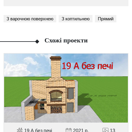
З варочною поверхнею
З коптильнею
Прямий
Схожі проекти
Facebook
Viber
Telegram
WhatsApp
Pinterest
19 А без печі
2021 р.
13