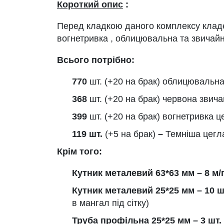
Короткий опис
:
Перед кладкою даного комплексу кладе
вогнетривка , облицювальна та звичайн
Всього потрібно:
770
шт. (+20 на брак) облицювальна
368
шт. (+20 на брак) червона звича
399
шт. (+20 на брак) вогнетривка ц
119 шт.
(+5 на брак)
–
Темніша цегл
Крім того:
Кутник металевий 63*63 мм –
8
м/
Кутник металевий 25*25 мм – 10 шт
в мангал під сітку)
Труба профільна 25*25 мм – 3 шт. 