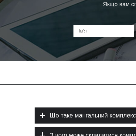
Якщо вам сп
Що таке мангальний комплекс
З чого може складатися комп