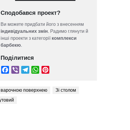
Сподобався проект?
Ви можете придбати його з внесенням
індивідуальних змін
. Радимо глянути й
інші проекти з категорії
комплекси
барбекю
.
Поділитися
 варочною поверхнею
Зі столом
утовий
Facebook
Viber
Telegram
WhatsApp
Pinterest