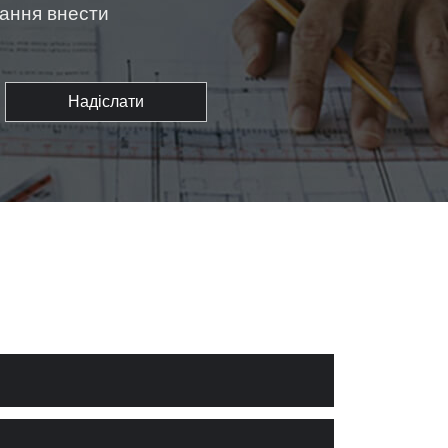
жання внести
Надіслати