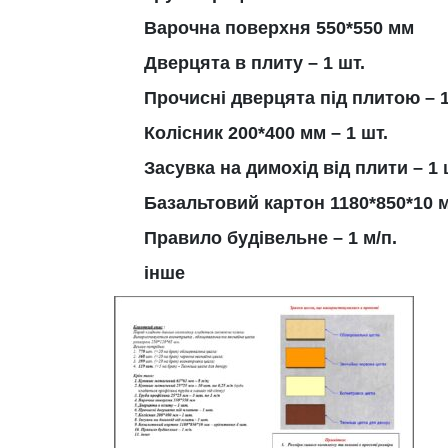
Варочна поверхня 5
50
*
550
мм
Дверцята в плиту – 1 шт.
Прочисні дверцята під плитою – 1
Колісник 200*400 мм – 1 шт.
Засувка на димохід від плити – 1 
Базальтовий картон 1180*850*10 м
Правило будівельне – 1 м/п.
інше