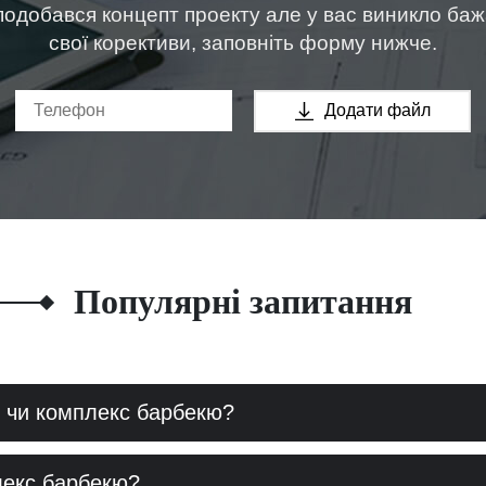
одобався концепт проекту але у вас виникло ба
свої корективи, заповніть форму нижче.
Додати файл
Популярні запитання
 чи комплекс барбекю?
лекс барбекю?