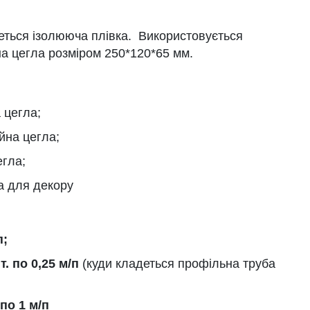
ться ізолююча плівка. Використовується
а цегла розміром 250*120*65 мм.
 цегла;
йна цегла;
егла;
а для декору
п;
. по 0,25 м/п
(куди кладеться профільна труба
по 1 м/п