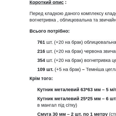
Короткий опис
:
Перед кладкою даного комплексу кладе
вогнетривка , облицювальна та звичайн
Всього потрібно:
761
шт. (+20 на брак) облицювальна
216
шт. (+20 на брак) червона звича
354
шт. (+20 на брак) вогнетривка ц
109 шт.
(+5 на брак)
–
Темніша цегл
Крім того:
Кутник металевий 63*63 мм – 5 м/
Кутник металевий 25*25 мм – 6 шт.
в мангал під сітку)
Смуга 30 мм – 2 шт. по 1 метру
(ст