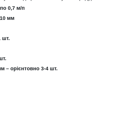
по 0,7 м/п
410 мм
 шт.
шт.
м – орієнтовно 3-4 шт.