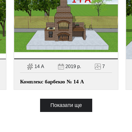
14 А
2019 р.
7
Комплекс барбекю № 14 А
Показати ще