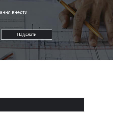
жання внести
Надіслати