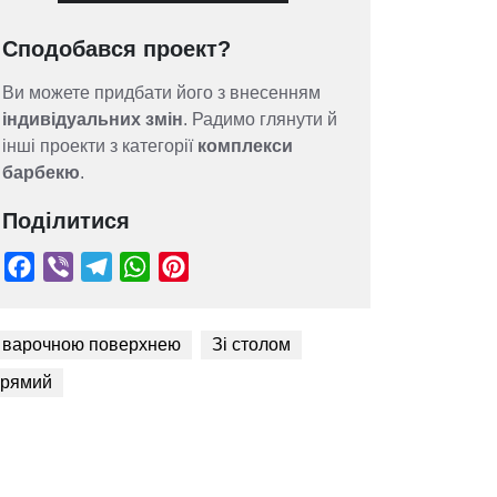
Сподобався проект?
Ви можете придбати його з внесенням
індивідуальних змін
. Радимо глянути й
інші проекти з категорії
комплекси
барбекю
.
Поділитися
 варочною поверхнею
Зі столом
рямий
Facebook
Viber
Telegram
WhatsApp
Pinterest