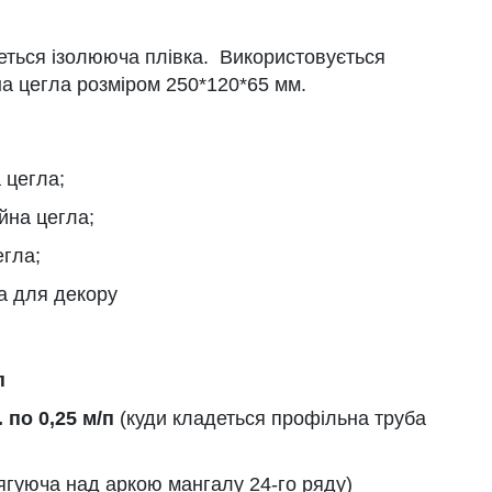
ться ізолююча плівка. Використовується
а цегла розміром 250*120*65 мм.
 цегла;
йна цегла;
егла;
а для декору
п
 по 0,25 м/п
(куди кладеться профільна труба
ягуюча над аркою мангалу 24-го ряду)