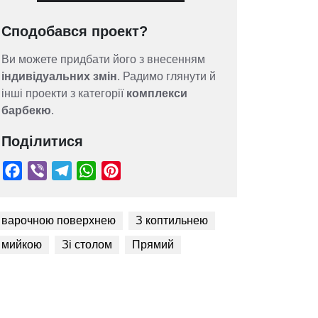
Сподобався проект?
Ви можете придбати його з внесенням
індивідуальних змін
. Радимо глянути й
інші проекти з категорії
комплекси
барбекю
.
Поділитися
 варочною поверхнею
З коптильнею
 мийкою
Зі столом
Прямий
Facebook
Viber
Telegram
WhatsApp
Pinterest