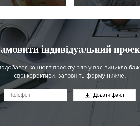
Замовити індивідуальний проек
одобався концепт проекту але у вас виникло ба
свої корективи, заповніть форму нижче.
Додати файл