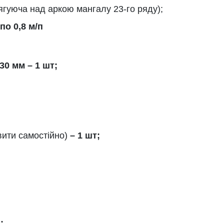
ягуюча над аркою мангалу 23-го ряду);
по 0,8 м/п
30 мм – 1 шт;
вити самостійно)
– 1 шт;
;