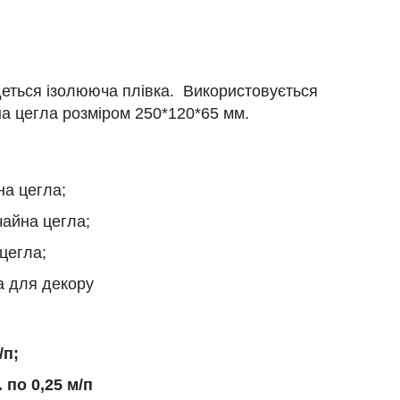
еться ізолююча плівка. Використовується
а цегла розміром 250*120*65 мм.
на цегла;
чайна цегла;
 цегла;
а для декору
/п;
 по 0,25 м/п