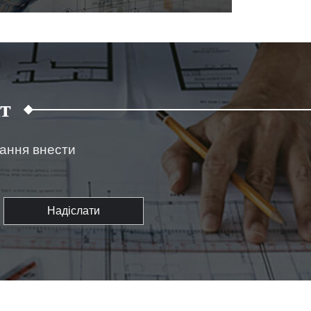
т
жання внести
Надіслати