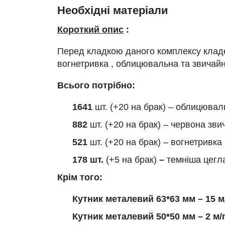
Необхідні матеріали
Короткий опис
:
Перед кладкою даного комплексу кладе
вогнетривка , облицювальна та звичайн
Всього потрібно:
1641
шт. (+20 на брак) – облицювал
882
шт. (+20 на брак) – червона зви
521
шт. (+20 на брак) – вогнетривка
178 шт.
(+5 на брак)
–
темніша цегл
Крім того:
Кутник металевий 63*63 мм – 15 м
Кутник металевий 50*50 мм – 2 м/