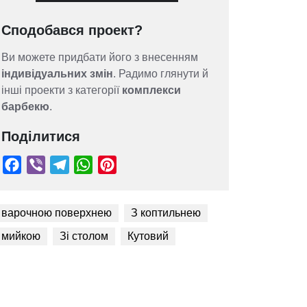
Сподобався проект?
Ви можете придбати його з внесенням
індивідуальних змін
. Радимо глянути й
інші проекти з категорії
комплекси
барбекю
.
Поділитися
 варочною поверхнею
З коптильнею
 мийкою
Зі столом
Кутовий
Facebook
Viber
Telegram
WhatsApp
Pinterest