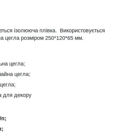
ться ізолююча плівка. Використовується
а цегла розміром 250*120*65 мм.
ьна цегла;
чайна цегла;
 цегла;
а для декору
/п;
п;