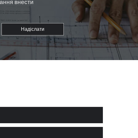
жання внести
Надіслати