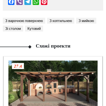
З варочною поверхнею
З коптильнею
З мийкою
Зі столом
Кутовий
Схожі проекти
Facebook
Viber
Telegram
WhatsApp
Pinterest