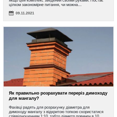
якщо цей комплекс зведений своїми руками. Постає
цілком закономірне питання, чи можна…
09.11.2021
Як правильно розрахувати переріз димоходу
для мангалу?
Фахівці радять для розрахунку діаметра для
димоходу мангалу з відкритою топкою скористатися
співвідношенням 1:10, тобто діаметр повинен в 10