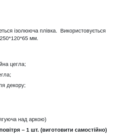
ться ізолююча плівка. Використовується
 250*120*65 мм.
йна цегла;
егла;
ля декору;
тягуюча над аркою)
овітря – 1 шт. (виготовити самостійно)