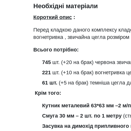
Необхідні матеріали
Короткий опис
:
Перед кладкою даного комплексу кладе
вогнетривка , звичайна цегла розміром
Всього потрібно:
745
шт. (+20 на брак) червона звича
221
шт. (+10 на брак) вогнетривка ц
61 шт.
(+5 на брак) темніша цегла д
Крім того:
Кутник металевий 63*63 мм –2 м/п
Смуга 30 мм – 2 шт. по 1 метру
(с
Засувка на димохід припливного п