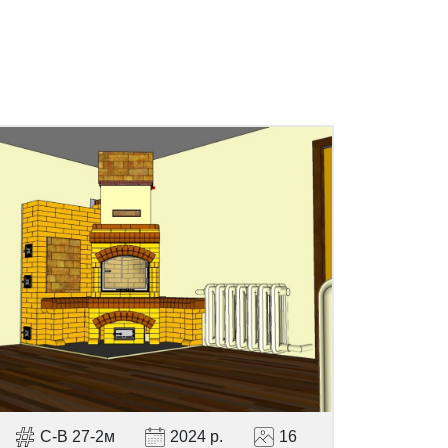
С-В 27-2м
2024 р.
16