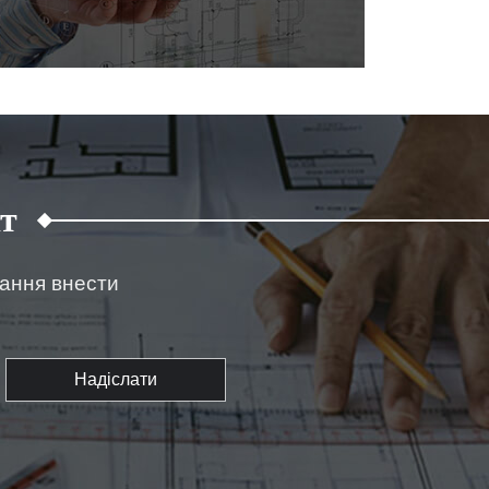
т
жання внести
Надіслати