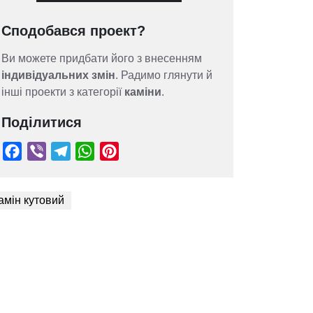
Сподобався проект?
Ви можете придбати його з внесенням
індивідуальних змін
. Радимо глянути й
інші проекти з категорії
каміни
.
Поділитися
амін кутовий
Facebook
Viber
Telegram
WhatsApp
Pinterest