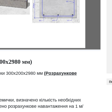
00х2980 мм)
чки 300х200х2980 мм
(Розрахункове
п
мички, визначено кількість необхідних
чено розрахункове навантаження на 1 м/