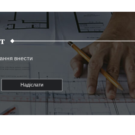
т
жання внести
Надіслати