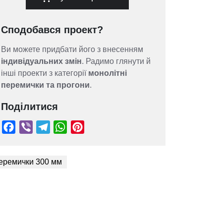
Сподобався проект?
Ви можете придбати його з внесенням
індивідуальних змін
. Радимо глянути й
інші проекти з категорії
монолітні
перемички та прогони
.
Поділитися
еремички 300 мм
Facebook
Viber
Telegram
WhatsApp
Pinterest