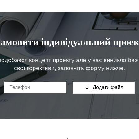
Замовити індивідуальний проек
одобався концепт проекту але у вас виникло ба
свої корективи, заповніть форму нижче.
Додати файл