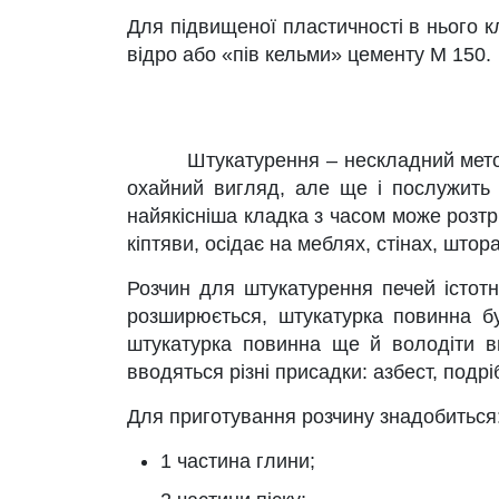
Для підвищеної пластичності в нього кл
відро або «пів кельми» цементу М 150.
Штукатурення – нескладний метод фін
охайний вигляд, але ще і послужить п
найякісніша кладка з часом може розтр
кіптяви, осідає на меблях, стінах, штора
Розчин для штукатурення печей істотно
розширюється, штукатурка повинна бу
штукатурка повинна ще й володіти в
вводяться різні присадки: азбест, подрі
Для приготування розчину знадобиться
1 частина глини;