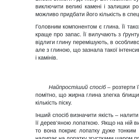
виключити великі камені і залишки рос
можливо придбати його кількість в спец
Головним компонентом є глина. Її так
краще про запас. Її вилучають з ґрунт
відлиги глину перемішують, в особлив
але з глиною, що зазнала такої інтенси
і камінів.
Найпростіший спосіб
– розтерти ї
помітно, що жирна глина злегка блищить
кількість піску.
Інший спосіб визначити якість – налити
її дерев’яною лопаткою. Якщо на ній ви
то вона покриє лопатку дуже тонким 
налипає на лопатку згустками шаром п