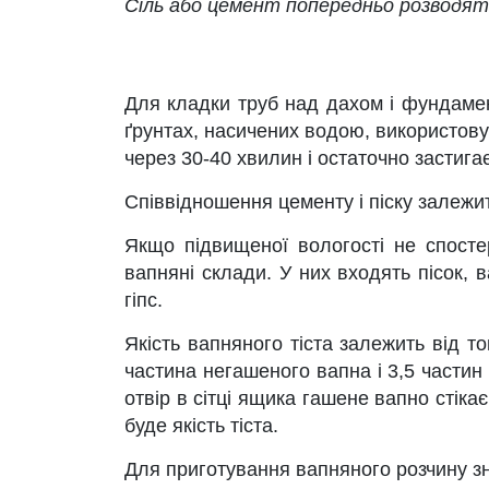
Сіль або цемент попередньо розводят
Для кладки труб над дахом і фундамен
ґрунтах, насичених водою, використовує
через 30-40 хвилин і остаточно застига
Співвідношення цементу і піску залежи
Якщо підвищеної вологості не спосте
вапняні склади. У них входять пісок,
гіпс.
Якість вапняного тіста залежить від т
частина негашеного вапна і 3,5 частин
отвір в сітці ящика гашене вапно стік
буде якість тіста.
Для приготування вапняного розчину з