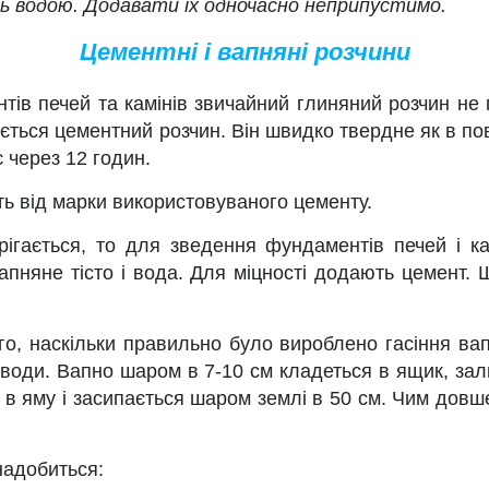
ь водою. Додавати їх одночасно неприпустимо.
Цементні і вапняні розчини
тів печей та камінів звичайний глиняний розчин не
ться цементний розчин. Він швидко твердне як в пові
є через 12 годин.
ть від марки використовуваного цементу.
рігається, то для зведення фундаментів печей і ка
 вапняне тісто і вода. Для міцності додають цемент
ого, наскільки правильно було вироблено гасіння ва
 води. Вапно шаром в 7-10 см кладеться в ящик, за
ає в яму і засипається шаром землі в 50 см. Чим дов
надобиться: