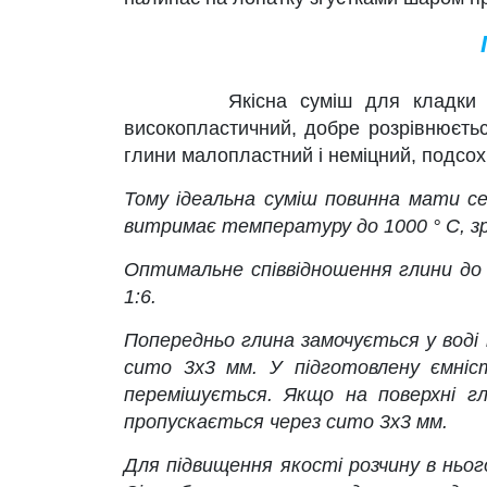
Якісна суміш для кладки печей і 
високопластичний, добре розрівнюється
глини малопластний і неміцний, подсохн
Тому ідеальна суміш повинна мати се
витримає температуру до 1000 ° С, з
Оптимальне співвідношення глини до 
1:6.
Попередньо глина замочується у воді 
сито 3х3 мм. У підготовлену ємніст
перемішується. Якщо на поверхні гл
пропускається через сито 3х3 мм.
Для підвищення якості розчину в ньог