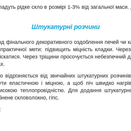
адуть рідке скло в розмірі 1-3% від загальної маси.
Штукатурні розчини
ального декоративного оздоблення печей чи камі
рактичної мети: підвищить міцність кладки. Через
іскатися. Через тріщини просочується небезпечний дл
х.
 відрізняється від звичайних штукатурних розчинів
ти еластичною і міцною, а щоб піч швидко нагрі
исокою теплопровідністю. Для додання штукатурно
бнене скловолокно, гіпс.
: