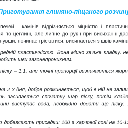
Приготування глиняно-піщаного розчин
камінів відрізняється міцністю і пластичніс
 по цеглині, але липне до рук і при висиханні дає
увши, починає тріскатися, висипається з швів каміна
редній пластичністю. Вона міцно зв’яже кладку, н
робить шви газонепроникним.
піску – 1:1, але точні пропорції визначаються жир
на 2-3 дня, добре розминається, щоб в ній не залиш
ь засипається спочатку шар піску, потім кладе
ини виступає вода, необхідно додати ще піску.
о добавляють присадки: 100 г харчової солі на 10-