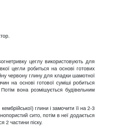
тор.
 Вогнетривку цеглу використовують для
ивкої цегли робиться на основі готових
йну червону глину для кладки шамотної
зчин на основі готової суміші робиться
 Потім вона розмішується будівельним
ембрійської) глини і замочити її на 2-3
нопористий сито, потім в неї додається
я 2 частини піску.