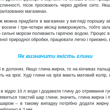
линності, пісок просівають через дрібне сито. Якщ
іалізованих магазинах.
ож можна придбати в магазинах у вигляді порошку аб
у восени і три-чотири місяці виморожують, тобто за
о сильні морози поливають гарячою водою. Процес в
вної природної обробки, працювати легко і приємно,
Як визначити якість глини
ї в долонях. Якщо глина жирна, то на кінчиках пальці
 на зрізі. Худі глини на зрізі мають матовий колір,
 в відро 10 л води і додавати глину до отримання г
явиться товстий шар глини, значить, глина жирна і 
шаром – в такому випадку потрібно додати жирну 
риблизно в 2 мм.