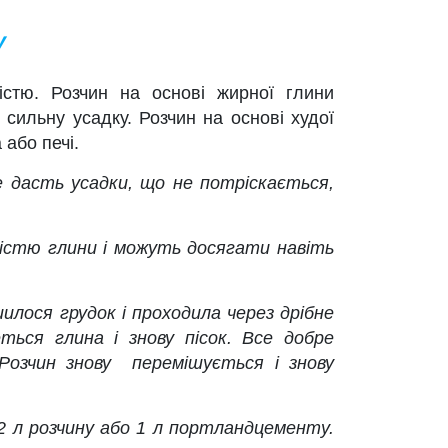
у
тю. Розчин на основі жирної глини
 сильну усадку. Розчин на основі худої
 або печі.
е дасть усадки, що не потріскається,
ністю глини і можуть досягати навіть
илося грудок і проходила через дрібне
ться глина і знову пісок. Все добре
 Розчин знову перемішується і знову
12 л розчину або 1 л портландцементу.