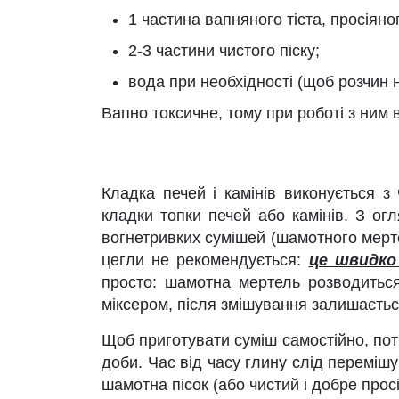
1 частина вапняного тіста, просіяно
2-3 частини чистого піску;
вода при необхідності (щоб розчин 
Вапно токсичне, тому при роботі з ним 
Кладка печей і камінів виконується з
кладки топки печей або камінів. З огл
вогнетривких сумішей (шамотного мерт
цегли не рекомендується:
це швидко 
просто: шамотна мертель розводиться
міксером, після змішування залишається
Щоб приготувати суміш самостійно, потр
доби. Час від часу глину слід переміш
шамотна пісок (або чистий і добре просі