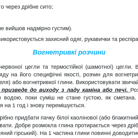
го через дрібне сито;
не вийшов надмірно густим).
використовується захисний одяг, рукавички та респіра
Вогнетривкі розчини
 червоної цегли та термостійкої (шамотної) цегли.
яду на його специфічні якості, розчин для вогнетр
еля) або вогнетривкої глини. Використовувати звича
призведе до виходу з ладу каміна або печі.
Ро
 водою, поки суміш не стане густою, як сметана.
 на 1 год і знову перемішується.
ібно придбати пачку білої каолінової (або блакитний к
увати. Добре розмокла глина протирається через дріб
яний гірський). На 1 частина глини повинні доводитис