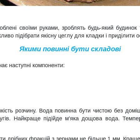
облені своїми руками, зроблять будь-який будинок
ливо підібрати якісну цеглу для кладки і приділити 
Якими повинні бути складові
чає наступні компоненти:
кість розчину. Вода повинна бути чистою без домі
 лугів. Найкраще підійде м’яка дощова вода. Темп
бути дрібних фракцій з зернами не більше 1 мм. Краще