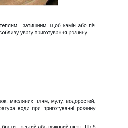
 теплим і затишним. Щоб камін або піч
особливу увагу приготування розчину.
шок, масляних плям, мулу, водоростей,
ература води при приготуванні розчину
 брати гірський або річковий пісок. Щоб