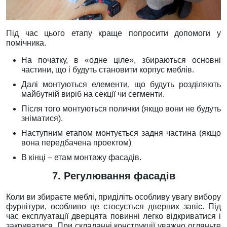
Під час цього етапу краще попросити допомоги у
помічника.
На початку, в «одне ціле», збираються основні
частини, що і будуть становити корпус меблів.
Далі монтуються елементи, що будуть розділяють
майбутній виріб на секції чи сегменти.
Після того монтуються полички (якщо вони не будуть
зніматися).
Наступним етапом монтується задня частина (якщо
вона передбачена проектом)
В кінці – етам монтажу фасадів.
7. Регулювання фасадів
Коли ви збираєте меблі, приділіть особливу увагу вибору
фурнітури, особливо це стосується дверних завіс. Під
час експлуатації дверцята повинні легко відкриватися і
закриватися. При складанні конструкції уважно огляньте