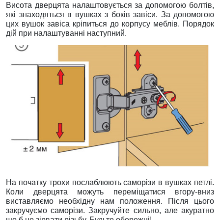
Висота дверцята налаштовується за допомогою болтів,
які знаходяться в вушках з боків завіси. За допомогою
цих вушок завіса кріпиться до корпусу меблів. Порядок
дій при налаштуванні наступний.
На початку трохи послаблюють саморізи в вушках петлі.
Коли дверцята можуть переміщатися вгору-вниз
виставляємо необхідну нам положення. Після цього
закручуємо саморізи. Закручуйте сильно, але акуратно
що б не зірвати різьбу. Будьте обережні!