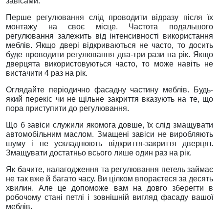
завісами.
Перше регулювання слід проводити відразу після їх
монтажу на своє місце. Частота подальшого
регулювання залежить від інтенсивності використання
меблів. Якщо двері відкриваються не часто, то досить
буде проводити регулювання два-три рази на рік. Якщо
дверцята використовуються часто, то може навіть не
вистачити 4 раз на рік.
Оглядайте періодично фасадну частину меблів. Будь-
який перекіс чи не щільне закриття вказують на те, що
пора приступити до регулювання.
Що б завіси служили якомога довше, їх слід змащувати
автомобільним маслом. Змащені завіси не виробляють
шуму і не ускладнюють відкриття-закриття дверцят.
Змащувати достатньо всього лише один раз на рік.
Як бачите, налагодження та регулювання петель займає
не так вже й багато часу. Ви цілком впораєтеся за десять
хвилин. Але це допоможе вам на довго зберегти в
робочому стані петлі і зовнішній вигляд фасаду вашої
меблів.