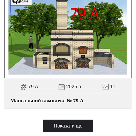
79 А
2025 р.
11
Мангальний комплекс № 79 А
Показати ще