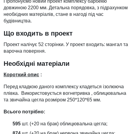
Пропонуємо новий проект комплексу барбекю
довжиною 2200 мм. Детальна порядовка, з підрахунком
необхідних матеріалів, стане в нагоді під час
будівництва.
Що входить в проект
Проект налічує 52 сторінки. У проект входить: мангал та
варочна поверхня.
Необхідні матеріали
Короткий опис
:
Перед кладкою даного комплексу кладеться ізолююча
плівка. Використовується вогнетривка , облицювальна
та звичайна цегла розміром 250*120*65 мм.
Всього потрібно:
595
шт. (+20 на брак) облицювальна цегла;
874
шт. (+20 на брак) червона звичайна цегла;