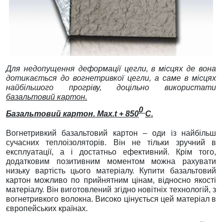
Для недопущення деформації цегли, в місцях де вона
дотикається до вогнетривкої цегли, а саме в місцях
найбільшого прогріву, доцільно використати
базальтовий картон.
0
Базальтовий картон. Мах.t
+ 850
C.
Вогнетривкий базальтовий картон – оди із найбільш
сучасних теплоізоляторів. Він не тільки зручний в
експлуатації, а і достатньо ефективний. Крім того,
додатковим позитивним моментом можна рахувати
низьку вартість цього матеріалу. Купити базальтовий
картон можливо по прийнятним цінам, відносно якості
матеріалу. Він виготовлений згідно новітніх технологій, з
вогнетривкого волокна. Високо цінується цей матеріал в
європейських країнах.