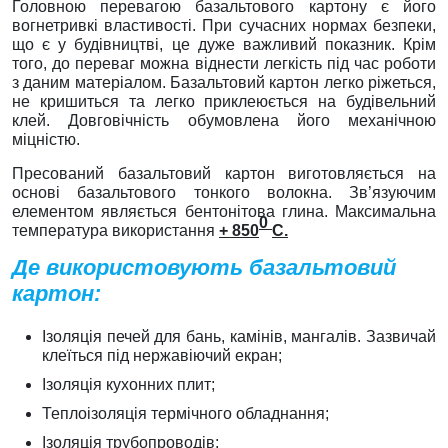
Головною перевагою базальтового картону є його
вогнетривкі властивості. При сучасних нормах безпеки,
що є у будівництві, це дуже важливий показник. Крім
того, до переваг можна віднести легкість під час роботи
з даним матеріалом. Базальтовий картон легко ріжеться,
не кришиться та легко приклеюється на будівельний
клей. Довговічність обумовлена його механічною
міцністю.
Пресований базальтовий картон виготовляється на
основі базальтового тонкого волокна. Зв’язуючим
елементом являється бентонітова глина. Максимальна
0
температура використання
+ 850
C
.
Де використовують базальтовий
картон:
Ізоляція печей для бань, камінів, мангалів. Зазвичай
клеїться під нержавіючий екран;
Ізоляція кухонних плит;
Теплоізоляція термічного обладнання;
Ізоляція трубопроводів;