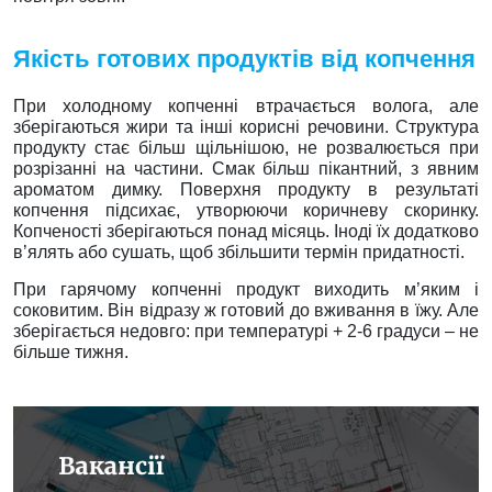
Якість готових продуктів від копчення
При холодному копченні втрачається волога, але
зберігаються жири та інші корисні речовини. Структура
продукту стає більш щільнішою, не розвалюється при
розрізанні на частини. Смак більш пікантний, з явним
ароматом димку. Поверхня продукту в результаті
копчення підсихає, утворюючи коричневу скоринку.
Копченості зберігаються понад місяць. Іноді їх додатково
в’ялять або сушать, щоб збільшити термін придатності.
При гарячому копченні продукт виходить м’яким і
соковитим. Він відразу ж готовий до вживання в їжу. Але
зберігається недовго: при температурі + 2-6 градуси – не
більше тижня.