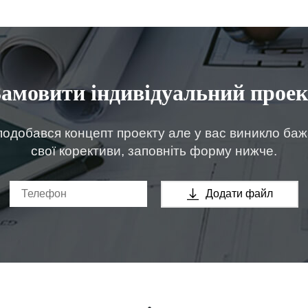
Замовити індивідуальний проек
одобався концепт проекту але у вас виникло ба
свої корективи, заповніть форму нижче.
Додати файл