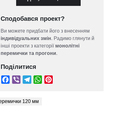
Сподобався проект?
Ви можете придбати його з внесенням
індивідуальних змін
. Радимо глянути й
інші проекти з категорії
монолітні
перемички та прогони
.
Поділитися
еремички 120 мм
Facebook
Viber
Telegram
WhatsApp
Pinterest