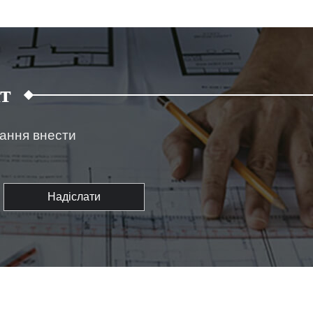
т
жання внести
Надіслати