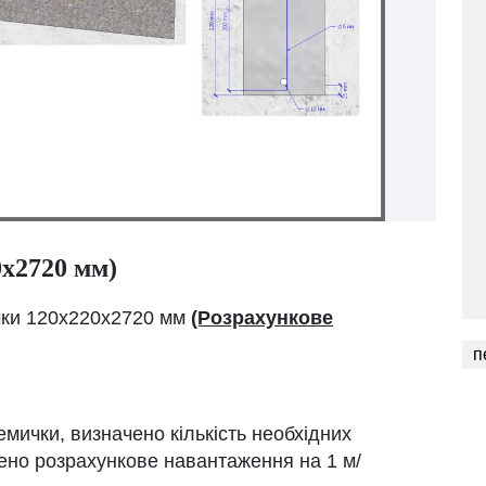
0х2720 мм)
чки 120х220х2720 мм
(Розрахункове
п
мички, визначено кількість необхідних
чено розрахункове навантаження на 1 м/