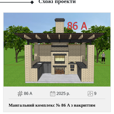
Схожі проекти
Facebook
Viber
Telegram
WhatsApp
Pinterest
86 А
2025 р.
9
Мангальний комплекс № 86 А з накриттям