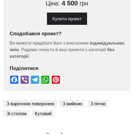
4 500
Ціна:
грн
Купити проект
Сподобався проект?
Ви можете придбати його з внесенням
індивідуальних
змін
. Радимо глянути й інші проекти з категорії
без
категорії
.
Поділитися
З варочною поверхнею
З мийкою
З піччю
Зі столом
Кутовий