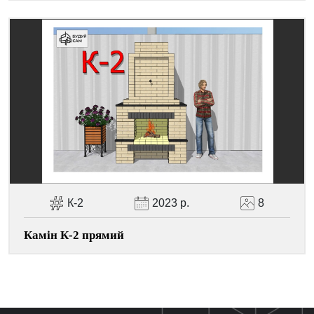
К-2
2023 р.
8
Камін К-2 прямий