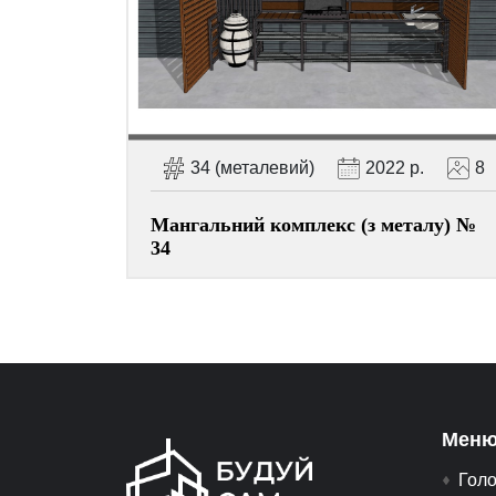
34 (металевий)
2022 р.
8
Мангальний комплекс (з металу) №
34
Меню
Гол