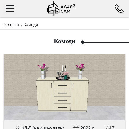
Головна
/
Комоди
Комоди
КД-5 (на 4 шухляди)
2022 р.
7