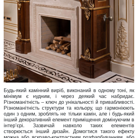
Будь-який камінний виріб, виконаний в одному тоні, як
мінімум є нудним, і через деякий час набридає.
Різноманітність – ключ до унікальності й привабливості.
Різноманітність структури та кольору, що гармоніюють
один з одним, зроблять не тільки камін, але і будь-який
інший декоративний елемент приміщення домінуючим в
інтер’єрі. Зазвичай навколо таких елементів
створюється інший дизайн. Домогтися такого ефекту
можна або яскраво-контрастним розфарбуванням, або