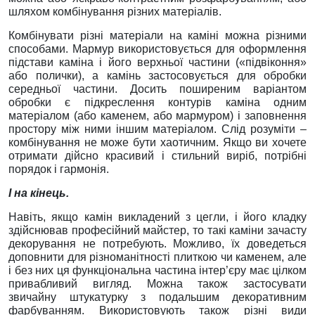
шляхом комбінування різних матеріалів.
Комбінувати різні матеріали на каміні можна різними
способами. Мармур використовується для оформлення
підстави каміна і його верхньої частини («підвіконня»
або полички), а камінь застосовується для обробки
середньої частини. Досить поширеним варіантом
обробки є підкреслення контурів каміна одним
матеріалом (або каменем, або мармуром) і заповнення
простору між ними іншим матеріалом. Слід розуміти –
комбінування не може бути хаотичним. Якщо ви хочете
отримати дійсно красивий і стильний виріб, потрібні
порядок і гармонія.
І на кінець.
Навіть, якщо камін викладений з цегли, і його кладку
здійснював професійний майстер, то такі каміни зачасту
декорування не потребують. Можливо, їх доведеться
доповнити для різноманітності плиткою чи каменем, але
і без них ця функціональна частина інтер’єру має цілком
привабливий вигляд. Можна також застосувати
звичайну штукатурку з подальшим декоративним
фарбуванням. Використовують також різні види