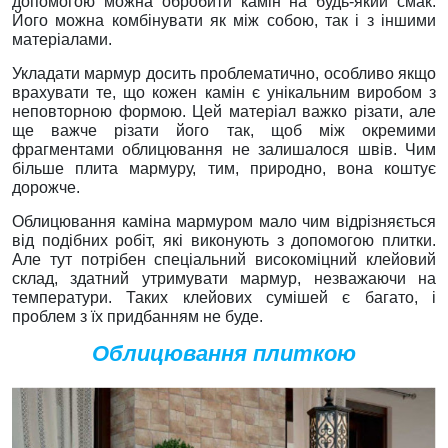
допомогою можна обробити камін на будь-який смак.
Його можна комбінувати як між собою, так і з іншими
матеріалами.
Укладати мармур досить проблематично, особливо якщо
врахувати те, що кожен камін є унікальним виробом з
неповторною формою. Цей матеріал важко різати, але
ще важче різати його так, щоб між окремими
фрагментами облицювання не залишалося швів. Чим
більше плита мармуру, тим, природно, вона коштує
дорожче.
Облицювання каміна мармуром мало чим відрізняється
від подібних робіт, які виконують з допомогою плитки.
Але тут потрібен спеціальний високоміцний клейовий
склад, здатний утримувати мармур, незважаючи на
температури. Таких клейових сумішей є багато, і
проблем з їх придбанням не буде.
Облицювання плиткою