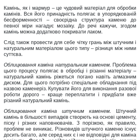
Камінь, як і мармур – це чудовий матеріал для обробки
камінів. Вся його принадність полягає в упорядкованій
бесформенності – своєрідна структура каменю до
певної міри нагадує мозаїку. До речі кажучи, згодом
камінь можна додатково покривати лаком.
Слід також провести для себе чітку грань між штучним і
натуральним матеріалом цього типу – різниця між ними
суттєва.
Облицювання каміна натуральним каменем.
Проблема
цього процесу полягає в обробці і різанні матеріалу –
натуральний камінь ріжеться погано навіть алмазним
диском. Для цього потрібно спеціальне обладнання під
назвою каменеріз. Купувати його для виконання разової
роботи дорого – краще переплатити і придбати вже
різаний натуральний камінь.
Облицювання каміна штучним каменем.
Штучний
камінь в більшості випадків створють на основі цементу,
піску і різних наповнювачів. З порізкою, як правило,
проблем не виникає. Різновидів штучного каменю існує
досить багато, але серед них є і не відповідні для каміна