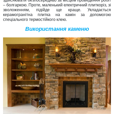
здійснювати безпосередньо за місцем проведення робіт
– болгаркою. Проте, маленький електричний плиткоріз, зі
зволоженням, підійде ще краще. Укладається
керамогранітна плитка на камін за допомогою
спеціального термостійкого клею.
Використання каменю