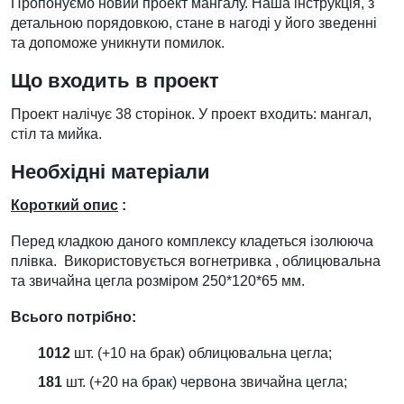
Пропонуємо новий проект мангалу. Наша інструкція, з
детальною порядовкою, стане в нагоді у його зведенні
та допоможе уникнути помилок.
Що входить в проект
Проект налічує 38 сторінок. У проект входить: мангал,
стіл та мийка.
Необхідні матеріали
Короткий опис
:
Перед кладкою даного комплексу кладеться ізолююча
плівка. Використовується вогнетривка , облицювальна
та звичайна цегла розміром 250*120*65 мм.
Всього потрібно:
1012
шт. (+10 на брак) облицювальна цегла;
181
шт. (+20 на брак) червона звичайна цегла;