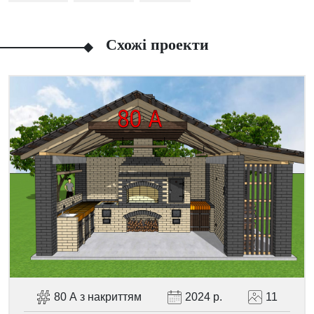
Схожі проекти
Facebook
Viber
Telegram
WhatsApp
Pinterest
80 А з накриттям
2024 р.
11