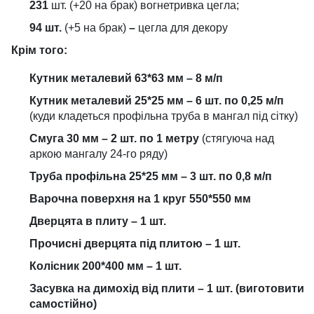
231
шт. (+20 на брак) вогнетривка цегла;
94 шт.
(+5 на брак)
–
цегла для декору
Крім того:
Кутник металевий 63*63 мм – 8 м/п
Кутник металевий 25*25 мм – 6 шт. по 0,25 м/п
(куди кладеться профільна труба в мангал під сітку)
Смуга 30 мм – 2 шт. по 1 метру
(стягуюча над
аркою мангалу 24-го ряду)
Труба профільна 25*25 мм – 3 шт. по 0,8 м/п
Варочна поверхня на 1 круг 550*550 мм
Дверцята в плиту – 1 шт.
Прочисні дверцята під плитою – 1 шт.
Колісник 200*400 мм – 1 шт.
Засувка на димохід від плити – 1 шт. (виготовити
самостійно)