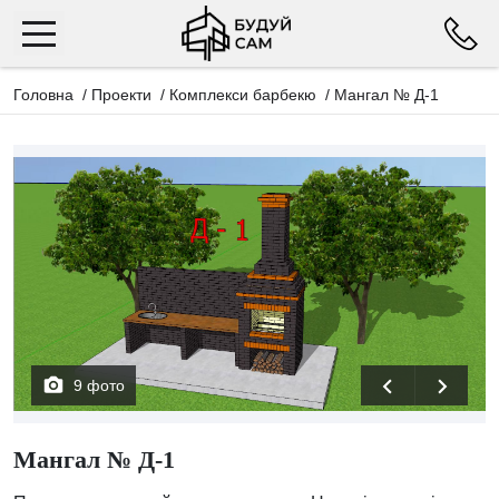
Головна
/
Проекти
/
Комплекси барбекю
/
Мангал № Д-1
9 фото
Мангал № Д-1