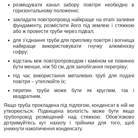
розміщувати канал забору повітря необхідно в
горизонтальному положенні;
закладати повітропровід найкраще на етапі заливки
фундаменту, розмістити його під землею і стяжкою
або ж провести труби через підвал;
для з’єднання труби для припливу повітря і вогнища
найкраще використовувати гнучку алюмінієву
гофру;
відстань між повітропроводом і каміном не повинно
бути менше, ніж 50 см, для запобігання перегріву;
під час використання металевих труб для подачі
повітря – утеплюйте їх;
перетин труби може бути як круглим, так і
квадратним.
Якщо труба прокладена під підлогою, конденсат в ній не
утворюється. Підвищена вологість може бути якщо
трубопровід розміщений над стяжкою. Обов’язково
дотримуйтесь кут нахилу і трійники для того, щоб
уникнути накопичення конденсату.