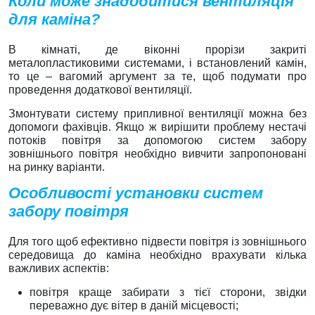
Коли може знадобитися вентиляція
для каміна?
В кімнаті, де віконні прорізи закриті
металопластиковими системами, і встановлений камін,
то це – вагомий аргумент за те, щоб подумати про
проведення додаткової вентиляції.
Змонтувати систему припливної вентиляції можна без
допомоги фахівців. Якщо ж вирішити проблему нестачі
потоків повітря за допомогою систем забору
зовнішнього повітря необхідно вивчити запропоновані
на ринку варіанти.
Особливості установки систем
забору повітря
Для того щоб ефективно підвести повітря із зовнішнього
середовища до каміна необхідно врахувати кілька
важливих аспектів:
повітря краще забирати з тієї сторони, звідки
переважно дує вітер в даній місцевості;